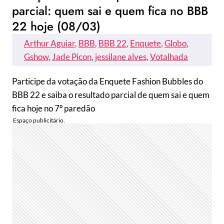
parcial: quem sai e quem fica no BBB
22 hoje (08/03)
Arthur Aguiar
, 
BBB
, 
BBB 22
, 
Enquete
, 
Globo
, 
Gshow
, 
Jade Picon
, 
jessilane alves
, 
Votalhada
Participe da votação da Enquete Fashion Bubbles do
BBB 22 e saiba o resultado parcial de quem sai e quem
fica hoje no 7º paredão