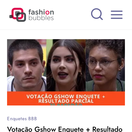
Pular
para
o
Conteúdo
Enquetes BBB
Votação Gshow Enquete + Resultado