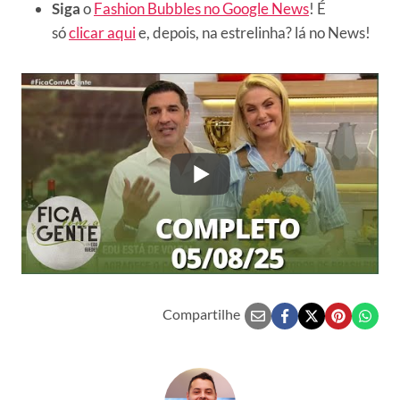
Siga
o
Fashion Bubbles no Google News
! É
só
clicar aqui
e, depois, na estrelinha? lá no News!
Compartilhe