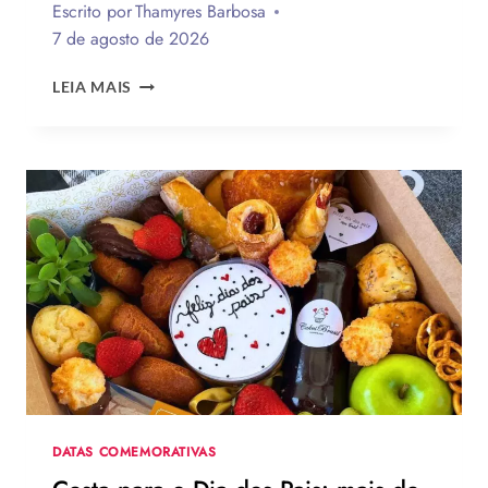
Escrito por
Thamyres Barbosa
7 de agosto de 2026
QUAL
LEIA MAIS
A
MELHOR
MENSAGEM
PARA
O
DIA
DOS
PAIS?
VEJA
130
FRASES
EMOCIONANTES
PARA
HOMENAGEAR
NA
DATA
DATAS COMEMORATIVAS