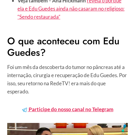
Veja também
–
Ana Hickmann
revela o porquê
ela e Edu Guedes ainda não casaram no religioso:
“Sendo restaurada”
O que aconteceu com Edu
Guedes?
Foi um mês da descoberta do tumor no pâncreas até a
internação, cirurgia e recuperação de Edu Guedes. Por
isso, seu retorno na RedeTV! era mais do que
esperado.
Participe do nosso canal no Telegram