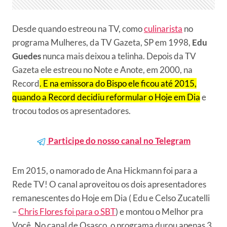
Desde quando estreou na TV, como
culinarista
no
programa Mulheres, da TV Gazeta, SP em 1998,
Edu
Guedes
nunca mais deixou a telinha. Depois da TV
Gazeta ele estreou no Note e Anote, em 2000, na
Record
. E na emissora do Bispo ele ficou até 2015,
quando a Record decidiu reformular o Hoje em Dia
e
trocou todos os apresentadores.
Participe do nosso canal no Telegram
Em 2015, o namorado de Ana Hickmann foi para a
Rede TV! O canal aproveitou os dois apresentadores
remanescentes do Hoje em Dia ( Edu e Celso Zucatelli
–
Chris Flores foi para o SBT
) e montou o Melhor pra
Você. No canal de Osasco, o programa durou apenas 3