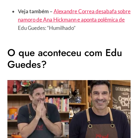
Veja também –
Alexandre Correa desabafa sobre
namoro de Ana Hickmann e aponta polêmica de
Edu Guedes: “Humilhado”
O que aconteceu com Edu
Guedes?