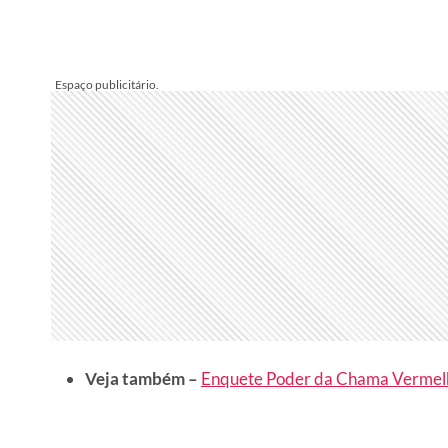
Veja também –
Enquete Poder da Chama Vermel