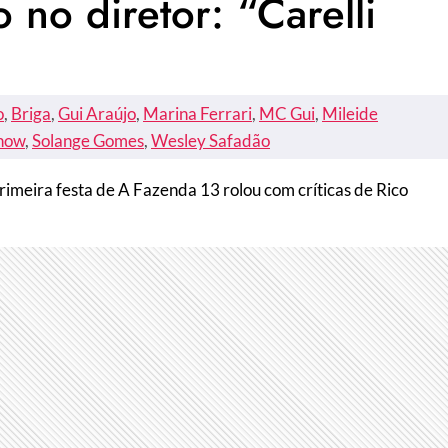
 no diretor: “Carelli
o
, 
Briga
, 
Gui Araújo
, 
Marina Ferrari
, 
MC Gui
, 
Mileide
how
, 
Solange Gomes
, 
Wesley Safadão
imeira festa de A Fazenda 13 rolou com críticas de Rico