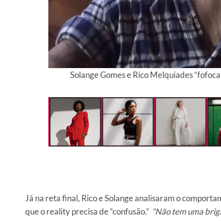
Solange Gomes e Rico Melquiades “fofoca
Já na reta final, Rico e Solange analisaram o comport
que o reality precisa de “confusão.”
“Não tem uma brig