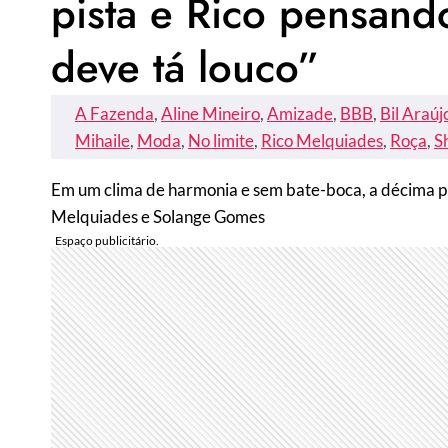
pista e Rico pensando
deve tá louco”
A Fazenda
, 
Aline Mineiro
, 
Amizade
, 
BBB
, 
Bil Araúj
Mihaile
, 
Moda
, 
No limite
, 
Rico Melquiades
, 
Roça
, 
S
Em um clima de harmonia e sem bate-boca, a décima pr
Melquiades e Solange Gomes