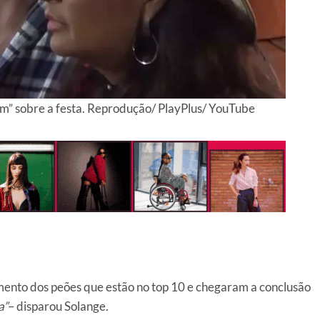
m” sobre a festa. Reprodução/ PlayPlus/ YouTube
amento dos peões que estão no top 10 e chegaram a conclusão
a”
– disparou Solange.