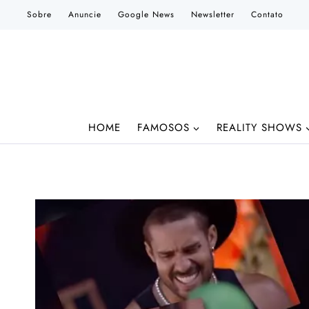
Pular
Sobre
Anuncie
Google News
Newsletter
Contato
para
o
Conteúdo
HOME
FAMOSOS
REALITY SHOWS