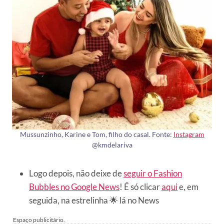
Mussunzinho, Karine e Tom, filho do casal. Fonte:
Instagram
@kmdelariva
Logo depois, não deixe de
seguir o Fashion
Bubbles no Google News
! É só clicar
aqui
e, em
seguida, na estrelinha 🌟 lá no News