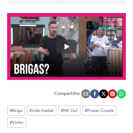
Compartilhe
Tags
#
Briga
#
João Hadad
#
MC Gui
#
Power Couple
do
#
Vinho
Post: