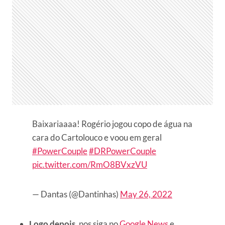
Baixariaaaa! Rogério jogou copo de água na
cara do Cartolouco e voou em geral
#PowerCouple
#DRPowerCouple
pic.twitter.com/RmO8BVxzVU
— Dantas (@Dantinhas)
May 26, 2022
Logo depois
, nos siga no
Google News
e