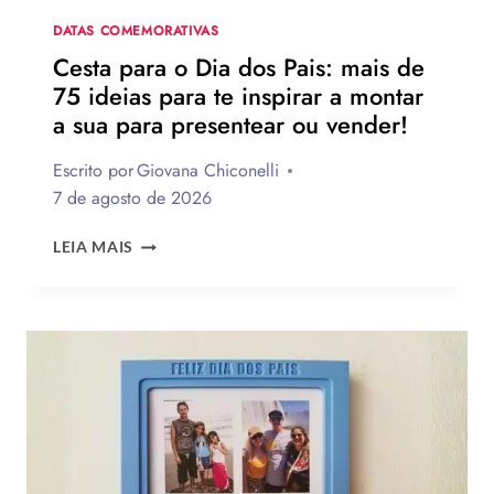
NA
DATA
DATAS COMEMORATIVAS
Cesta para o Dia dos Pais: mais de
75 ideias para te inspirar a montar
a sua para presentear ou vender!
Escrito por
Giovana Chiconelli
7 de agosto de 2026
CESTA
LEIA MAIS
PARA
O
DIA
DOS
PAIS:
MAIS
DE
75
IDEIAS
PARA