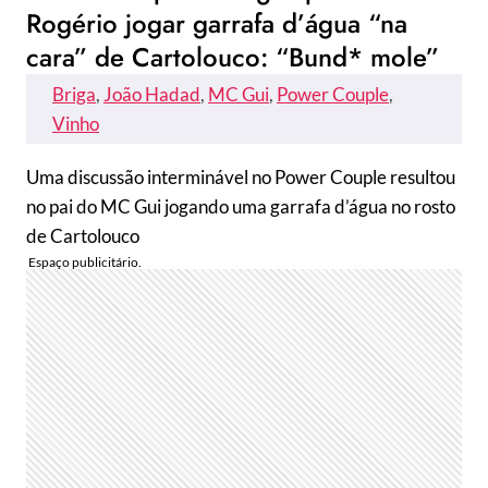
Rogério jogar garrafa d’água “na
cara” de Cartolouco: “Bund* mole”
Briga
, 
João Hadad
, 
MC Gui
, 
Power Couple
, 
Vinho
Uma discussão interminável no Power Couple resultou
no pai do MC Gui jogando uma garrafa d’água no rosto
de Cartolouco