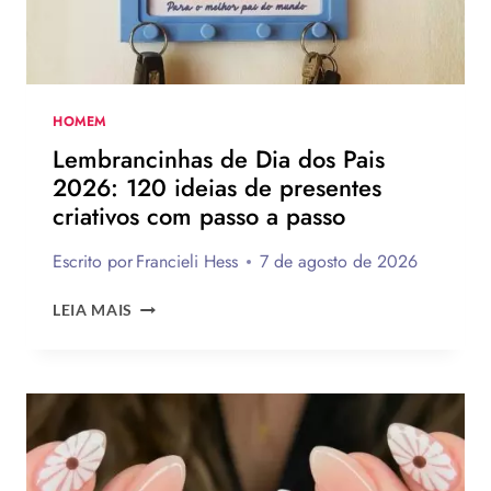
TE
INSPIRAR
A
MONTAR
A
SUA
HOMEM
PARA
Lembrancinhas de Dia dos Pais
PRESENTEAR
2026: 120 ideias de presentes
OU
criativos com passo a passo
VENDER!
Escrito por
Francieli Hess
7 de agosto de 2026
LEMBRANCINHAS
LEIA MAIS
DE
DIA
DOS
PAIS
2026:
120
IDEIAS
DE