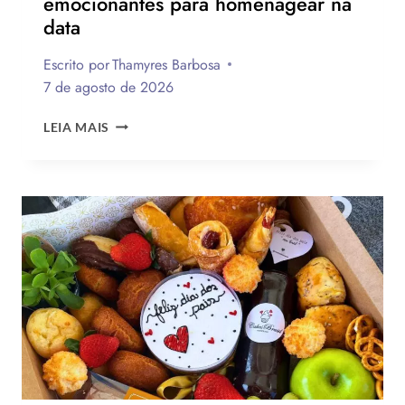
emocionantes para homenagear na
data
Escrito por
Thamyres Barbosa
7 de agosto de 2026
QUAL
LEIA MAIS
A
MELHOR
MENSAGEM
PARA
O
DIA
DOS
PAIS?
VEJA
130
FRASES
EMOCIONANTES
PARA
HOMENAGEAR