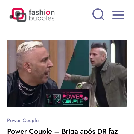
Pular
para
o
Conteúdo
Power Couple
Power Couple – Briga após DR faz