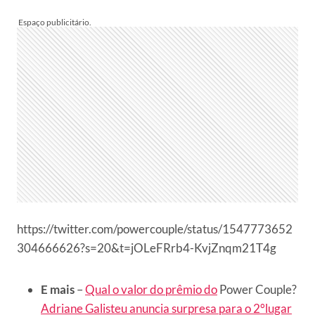
https://twitter.com/powercouple/status/1547773652
304666626?s=20&t=jOLeFRrb4-KvjZnqm21T4g
E mais
–
Qual o valor do prêmio do
Power Couple?
Adriane Galisteu anuncia surpresa para o 2°lugar