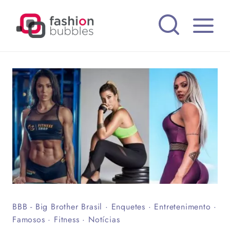
Pular
para
o
Conteúdo
BBB - Big Brother Brasil
·
Enquetes
·
Entretenimento
·
Famosos
·
Fitness
·
Notícias