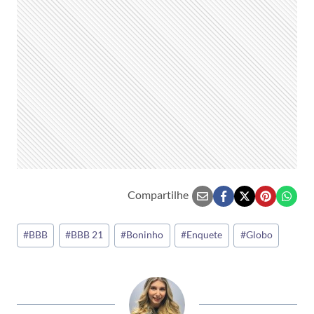
Compartilhe
Tags
#
BBB
#
BBB 21
#
Boninho
#
Enquete
#
Globo
do
Post: