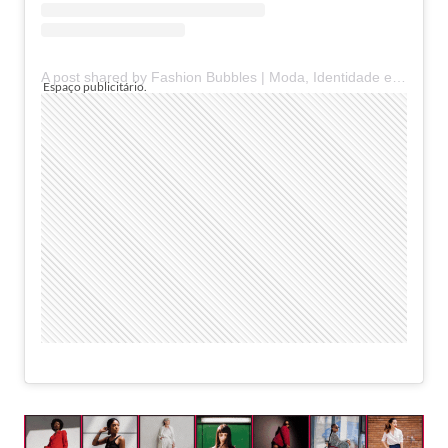
A post shared by Fashion Bubbles | Moda, Identidade e Consciência (@fashionbubblesoficial)