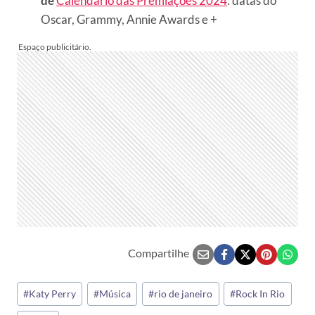
de
Calendário das Premiações 2024
: datas do
Oscar, Grammy, Annie Awards e +
Compartilhe
Tags
#
Katy Perry
#
Música
#
rio de janeiro
#
Rock In Rio
do