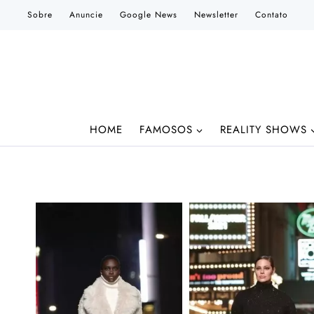
Pular
Sobre
Anuncie
Google News
Newsletter
Contato
para
o
Conteúdo
HOME
FAMOSOS
REALITY SHOWS