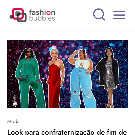
Pular
para
o
Conteúdo
Moda
Look para confraternização de fim de