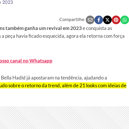
e 2023
Compartilhe
eans também ganha um revival em 2023
e conquista as
 a peça havia ficado esquecida, agora ela retorna com força
nosso canal no Whatsapp
o Bella Hadid já apostaram na tendência, ajudando a
udo sobre o retorno da trend, além de 21 looks com ideias de