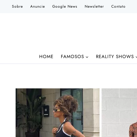
Pular
Sobre
Anuncie
Google News
Newsletter
Contato
para
o
Conteúdo
HOME
FAMOSOS
REALITY SHOWS