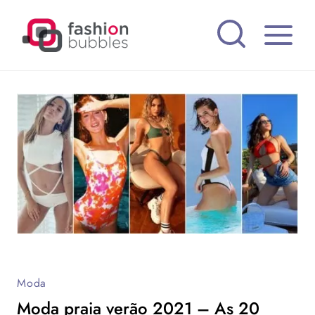
Pular
para
o
Conteúdo
Moda
Moda praia verão 2021 – As 20