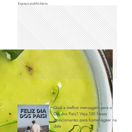
ÚLTIMAS NOTÍCIAS
Qual a melhor mensagem para o
Dia dos Pais? Veja 130 frases
emocionantes para homenagear na
data