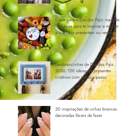
Cesta para o Dia dos Pais: mais de
75 ideias para te inspirar a montar
a sua para presentear ou vender!
Lembrancinhas de Dia dos Pais
2026: 120 ideias de presentes
criativos com passo a passo
20 inspirações de unhas brancas
decoradas fáceis de fazer