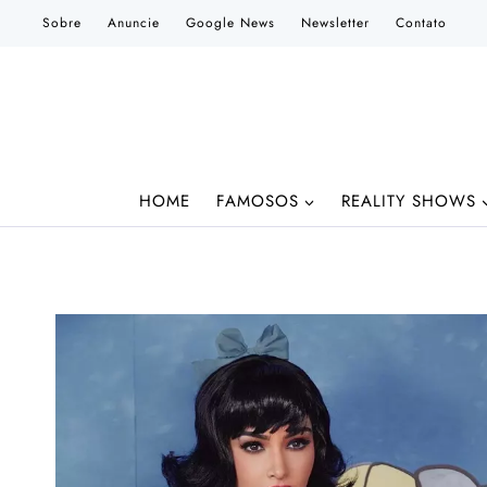
Pular
Sobre
Anuncie
Google News
Newsletter
Contato
para
o
Conteúdo
HOME
FAMOSOS
REALITY SHOWS