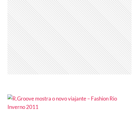
VR
KIDS
E
SE
ASSOCIA
À
BR
LABELS
NA
MARCA
MANDI
E
TODOS
NOVOS
PROJETOS
DO
GRUPO