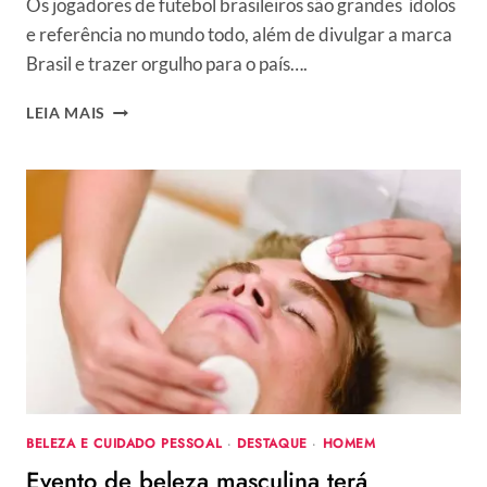
Os jogadores de futebol brasileiros são grandes ídolos
e referência no mundo todo, além de divulgar a marca
Brasil e trazer orgulho para o país….
QUAL
LEIA MAIS
É
O
JOGADOR
MAIS
ESTILOSO?
PATO,
NEYMAR
OU
GANSO?
BELEZA E CUIDADO PESSOAL
·
DESTAQUE
·
HOMEM
Evento de beleza masculina terá