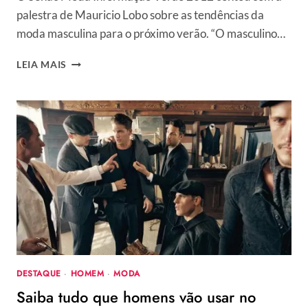
palestra de Mauricio Lobo sobre as tendências da
moda masculina para o próximo verão. “O masculino…
MODA
LEIA MAIS
MASCULINA
SERÁ
CHEIA
DE
DETALHES
NO
VERÃO
2012
DESTAQUE
·
HOMEM
·
MODA
Saiba tudo que homens vão usar no