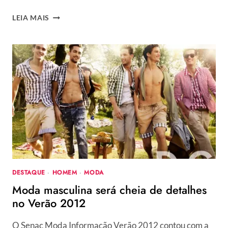
ATHOS
LEIA MAIS
TRAZ
MODA
MASCULINA
CHEIA
DE
ATITUDE
–
DRAGÃO
FASHION
2011
DESTAQUE
·
HOMEM
·
MODA
Moda masculina será cheia de detalhes
no Verão 2012
O Senac Moda Informação Verão 2012 contou com a