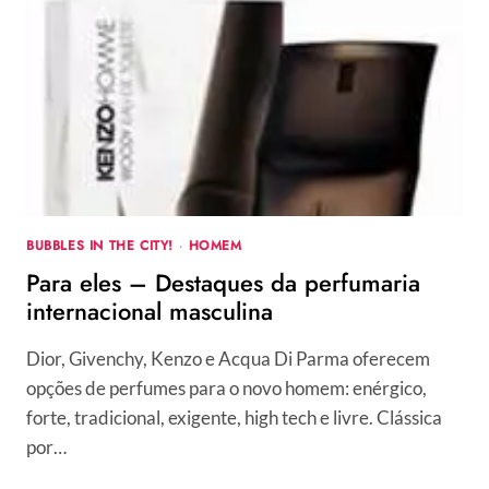
E
ELEGANTE
NO
FASHION
RIO
INVERNO
2011
BUBBLES IN THE CITY!
·
HOMEM
Para eles – Destaques da perfumaria
internacional masculina
Dior, Givenchy, Kenzo e Acqua Di Parma oferecem
opções de perfumes para o novo homem: enérgico,
forte, tradicional, exigente, high tech e livre. Clássica
por…