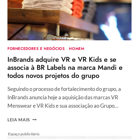
ITALIANA
PARA
HOMENS
COM
ESTILO
FORNECEDORES E NEGÓCIOS
·
HOMEM
InBrands adquire VR e VR Kids e se
associa à BR Labels na marca Mandi e
todos novos projetos do grupo
Seguindo o processo de fortalecimento do grupo, a
InBrands anuncia hoje a aquisição das marcas VR
Menswear e VR Kids e sua associação ao Grupo…
INBRANDS
LEIA MAIS
ADQUIRE
VR
E