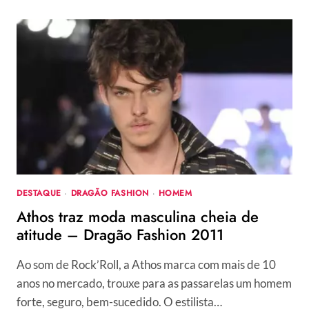
–
TUDO
JEANS
PARA
ELES
DESTAQUE
·
DRAGÃO FASHION
·
HOMEM
Athos traz moda masculina cheia de
atitude – Dragão Fashion 2011
Ao som de Rock’Roll, a Athos marca com mais de 10
anos no mercado, trouxe para as passarelas um homem
forte, seguro, bem-sucedido. O estilista…