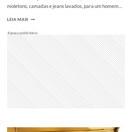
moletons, camadas e jeans lavados, para um homem…
RIO
LEIA MAIS
À
PORTER
–
ARMADILLO
–
OUTONO-
INVERNO
2011