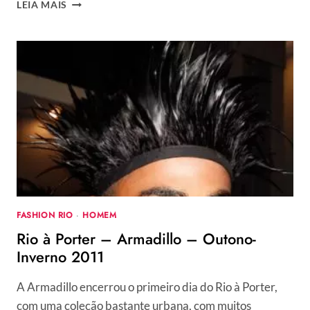
PARA
LEIA MAIS
ELES
–
DESTAQUES
DA
PERFUMARIA
INTERNACIONAL
MASCULINA
FASHION RIO
·
HOMEM
Rio à Porter – Armadillo – Outono-
Inverno 2011
A Armadillo encerrou o primeiro dia do Rio à Porter,
com uma coleção bastante urbana, com muitos