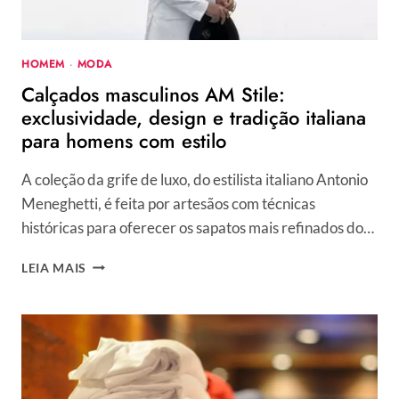
BEAUTY
SHOW
HOMEM
·
MODA
Calçados masculinos AM Stile:
exclusividade, design e tradição italiana
para homens com estilo
A coleção da grife de luxo, do estilista italiano Antonio
Meneghetti, é feita por artesãos com técnicas
históricas para oferecer os sapatos mais refinados do…
CALÇADOS
LEIA MAIS
MASCULINOS
AM
STILE:
EXCLUSIVIDADE,
DESIGN
E
TRADIÇÃO