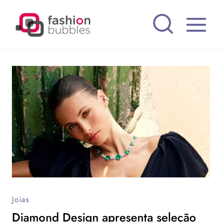
Pular
para
o
Conteúdo
Joias
Diamond Design apresenta seleção