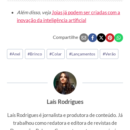
Além disso, veja
Joias já podem ser criadas com a
inovação da inteligência artificial
Compartilhe
Tags
#
Anel
#
Brinco
#
Colar
#
Lançamentos
#
Verão
do
Post:
Laís Rodrigues
Laís Rodrigues é jornalista e produtora de conteúdo. Já
trabalhou como redatora e editora de revistas de