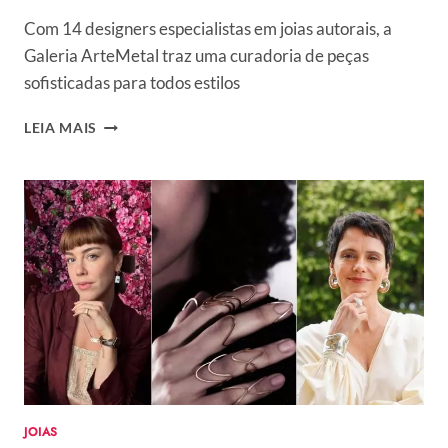
Com 14 designers especialistas em joias autorais, a
Galeria ArteMetal traz uma curadoria de peças
sofisticadas para todos estilos
GALERIA
LEIA MAIS
ARTEMETAL
INAUGURA
EM
SÃO
PAULO
E
APOSTA
EM
CONCEITO
INOVADOR
DE
JOALHERIA
COLABORATIVA
JOIAS