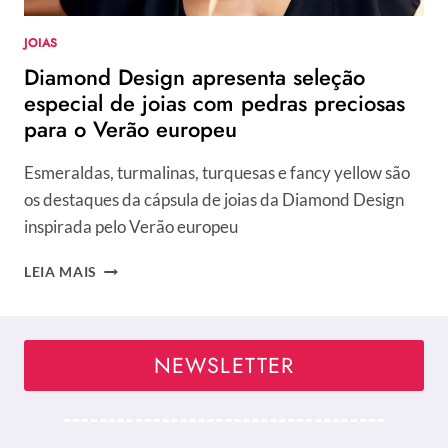
PODEM
SER
JOIAS
SUAS!
Diamond Design apresenta seleção
especial de joias com pedras preciosas
para o Verão europeu
Esmeraldas, turmalinas, turquesas e fancy yellow são
os destaques da cápsula de joias da Diamond Design
inspirada pelo Verão europeu
DIAMOND
LEIA MAIS
DESIGN
APRESENTA
SELEÇÃO
ESPECIAL
NEWSLETTER
DE
JOIAS
COM
PEDRAS