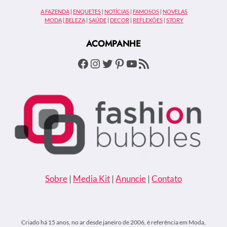
PRECIOSAS
A FAZENDA
|
ENQUETES
|
NOTÍCIAS
|
FAMOSOS
|
NOVELAS
PARA
MODA
|
BELEZA
|
SAÚDE
|
DECOR
|
REFLEXÕES
|
STORY
O
VERÃO
ACOMPANHE
EUROPEU
Facebook
Instagram
Twitter
Pinterest
Youtube
Feed RSS
Sobre
|
Media Kit
|
Anuncie
|
Contato
Criado há 15 anos, no ar desde janeiro de 2006, é referência em Moda,