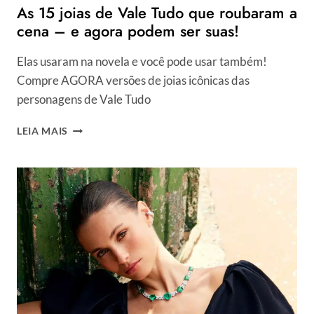
As 15 joias de Vale Tudo que roubaram a
cena – e agora podem ser suas!
Elas usaram na novela e você pode usar também!
Compre AGORA versões de joias icônicas das
personagens de Vale Tudo
AS
LEIA MAIS
15
JOIAS
DE
VALE
TUDO
QUE
ROUBARAM
A
CENA
–
E
AGORA