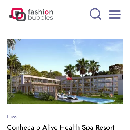
Pular
para
o
Conteúdo
Luxo
Conheça o Alive Health Spa Resort