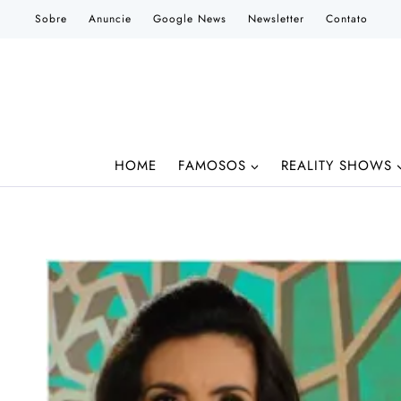
Pular
Sobre
Anuncie
Google News
Newsletter
Contato
para
o
Conteúdo
HOME
FAMOSOS
REALITY SHOWS