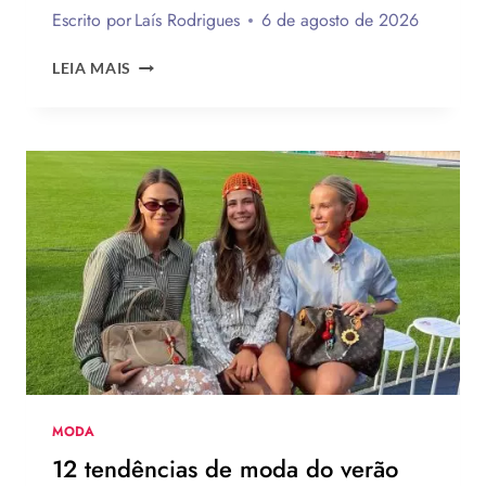
Escrito por
Laís Rodrigues
6 de agosto de 2026
ENQUETE:
LEIA MAIS
VOCÊ
USARIA
O
NOVO
CHINELO
DE
SALTO
DA
HAVAIANAS?
MODA
12 tendências de moda do verão