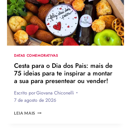
PAIS?
VEJA
130
FRASES
EMOCIONANTES
PARA
HOMENAGEAR
NA
DATA
DATAS COMEMORATIVAS
Cesta para o Dia dos Pais: mais de
75 ideias para te inspirar a montar
a sua para presentear ou vender!
Escrito por
Giovana Chiconelli
7 de agosto de 2026
CESTA
LEIA MAIS
PARA
O
DIA