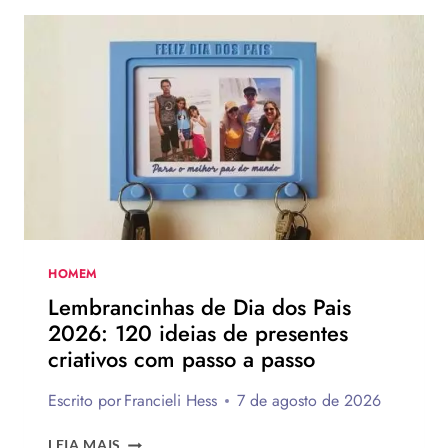
DOS
PAIS:
MAIS
DE
75
IDEIAS
PARA
TE
INSPIRAR
A
MONTAR
A
SUA
HOMEM
PARA
Lembrancinhas de Dia dos Pais
PRESENTEAR
2026: 120 ideias de presentes
OU
criativos com passo a passo
VENDER!
Escrito por
Francieli Hess
7 de agosto de 2026
LEMBRANCINHAS
LEIA MAIS