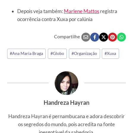
Depois veja também:
Marlene Mattos
registra
ocorrência contra Xuxa por calúnia
Compartilhe
Tags
#
Ana Maria Braga
#
Globo
#
Organização
#
Xuxa
do
Post:
Handreza Hayran
Handreza Hayran é pernambucana e adora descobrir
os segredos do mundo, pois acredita na fonte
inesgotável da sabedoria.