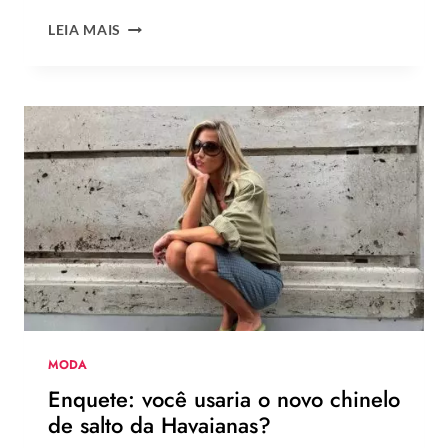
20
LEIA MAIS
INSPIRAÇÕES
DE
UNHAS
BRANCAS
DECORADAS
FÁCEIS
DE
FAZER
MODA
Enquete: você usaria o novo chinelo
de salto da Havaianas?