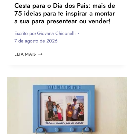
Cesta para o Dia dos Pais: mais de
75 ideias para te inspirar a montar
a sua para presentear ou vender!
Escrito por
Giovana Chiconelli
7 de agosto de 2026
CESTA
LEIA MAIS
PARA
O
DIA
DOS
PAIS:
MAIS
DE
75
IDEIAS
PARA
TE
INSPIRAR