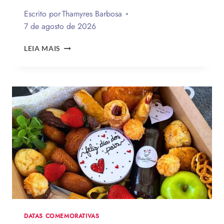
Escrito por
Thamyres Barbosa
7 de agosto de 2026
QUAL
LEIA MAIS
A
MELHOR
MENSAGEM
PARA
O
DIA
DOS
PAIS?
VEJA
130
FRASES
EMOCIONANTES
PARA
HOMENAGEAR
NA
DATA
DATAS COMEMORATIVAS