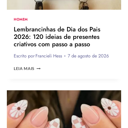
A
MONTAR
A
SUA
HOMEM
PARA
Lembrancinhas de Dia dos Pais
PRESENTEAR
2026: 120 ideias de presentes
OU
criativos com passo a passo
VENDER!
Escrito por
Francieli Hess
7 de agosto de 2026
LEMBRANCINHAS
LEIA MAIS
DE
DIA
DOS
PAIS
2026:
120
IDEIAS
DE
PRESENTES
CRIATIVOS