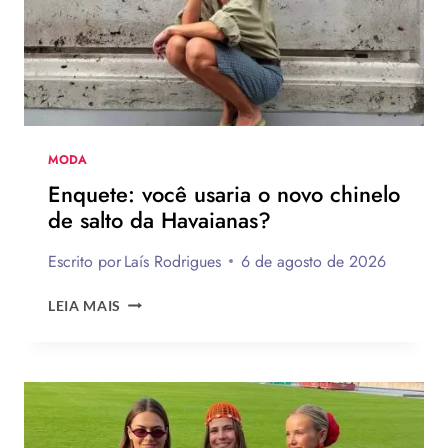
MODA
Enquete: você usaria o novo chinelo
de salto da Havaianas?
Escrito por
Laís Rodrigues
6 de agosto de 2026
ENQUETE:
LEIA MAIS
VOCÊ
USARIA
O
NOVO
CHINELO
DE
SALTO