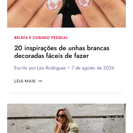
COM
PASSO
A
PASSO
BELEZA E CUIDADO PESSOAL
20 inspirações de unhas brancas
decoradas fáceis de fazer
Escrito por
Laís Rodrigues
7 de agosto de 2026
20
LEIA MAIS
INSPIRAÇÕES
DE
UNHAS
BRANCAS
DECORADAS
FÁCEIS
DE
FAZER