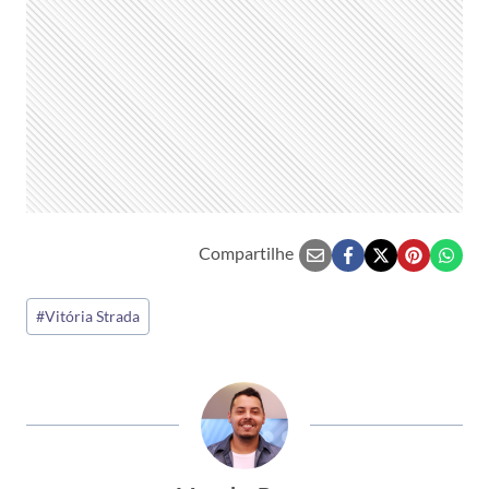
Compartilhe
Tags
#
Vitória Strada
do
Post: