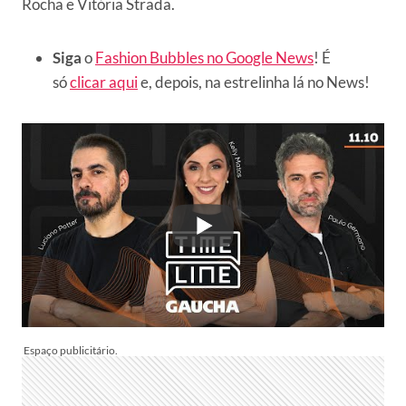
Rocha e Vitória Strada.
Siga
o
Fashion Bubbles no Google News
! É
só
clicar aqui
e, depois, na estrelinha lá no News!