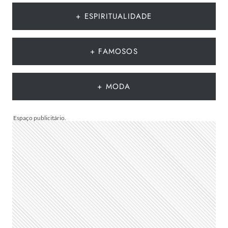
DE
MODA
+ ESPIRITUALIDADE
DO
VERÃO
EUROPEU
+ FAMOSOS
2026
QUE
DEVEM
+ MODA
CHEGAR
AO
BRASIL
NA
PRÓXIMA
TEMPORADA