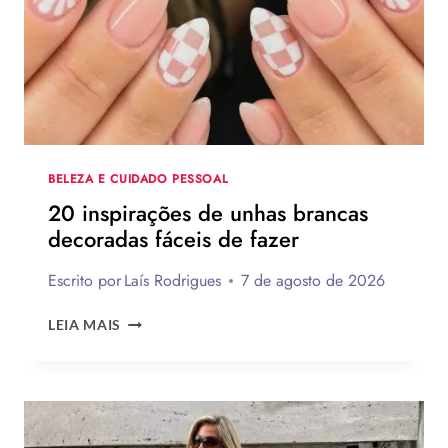
DE
PRESENTES
CRIATIVOS
COM
PASSO
A
PASSO
BELEZA E CUIDADO PESSOAL
20 inspirações de unhas brancas
decoradas fáceis de fazer
Escrito por
Laís Rodrigues
7 de agosto de 2026
20
LEIA MAIS
INSPIRAÇÕES
DE
UNHAS
BRANCAS
DECORADAS
FÁCEIS