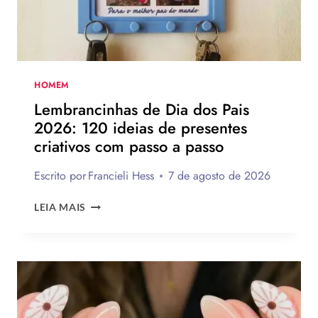
TE
INSPIRAR
A
MONTAR
A
SUA
HOMEM
PARA
Lembrancinhas de Dia dos Pais
PRESENTEAR
2026: 120 ideias de presentes
OU
criativos com passo a passo
VENDER!
Escrito por
Francieli Hess
7 de agosto de 2026
LEMBRANCINHAS
LEIA MAIS
DE
DIA
DOS
PAIS
2026:
120
IDEIAS