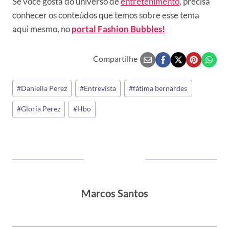
Se você gosta do universo de
entretenimento
, precisa
conhecer os conteúdos que temos sobre esse tema
aqui mesmo, no
portal Fashion Bubbles!
Compartilhe
Tags
#
Daniella Perez
#
Entrevista
#
fátima bernardes
do
#
Gloria Perez
#
Hbo
Post:
Marcos Santos