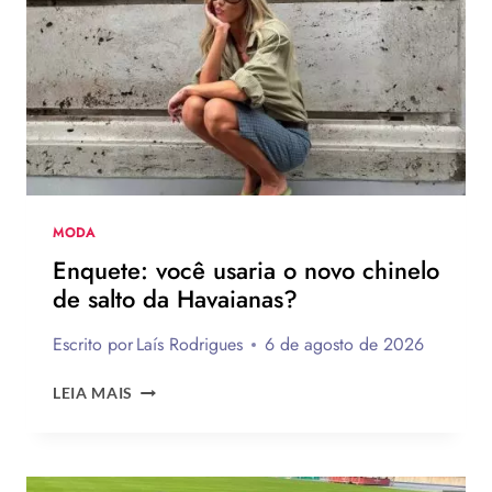
DE
FAZER
MODA
Enquete: você usaria o novo chinelo
de salto da Havaianas?
Escrito por
Laís Rodrigues
6 de agosto de 2026
ENQUETE:
LEIA MAIS
VOCÊ
USARIA
O
NOVO