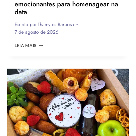
emocionantes para homenagear na
data
Escrito por
Thamyres Barbosa
7 de agosto de 2026
QUAL
LEIA MAIS
A
MELHOR
MENSAGEM
PARA
O
DIA
DOS
PAIS?
VEJA
130
FRASES
EMOCIONANTES
PARA
HOMENAGEAR