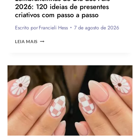
2026: 120 ideias de presentes
OU
criativos com passo a passo
VENDER!
Escrito por
Francieli Hess
7 de agosto de 2026
LEMBRANCINHAS
LEIA MAIS
DE
DIA
DOS
PAIS
2026:
120
IDEIAS
DE
PRESENTES
CRIATIVOS
COM
PASSO
A
PASSO