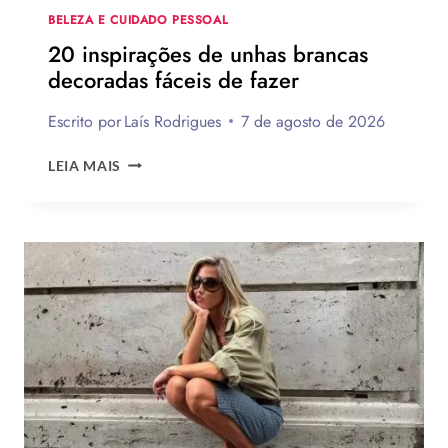
BELEZA E CUIDADO PESSOAL
20 inspirações de unhas brancas
decoradas fáceis de fazer
Escrito por
Laís Rodrigues
7 de agosto de 2026
20
LEIA MAIS
INSPIRAÇÕES
DE
UNHAS
BRANCAS
DECORADAS
FÁCEIS
DE
FAZER