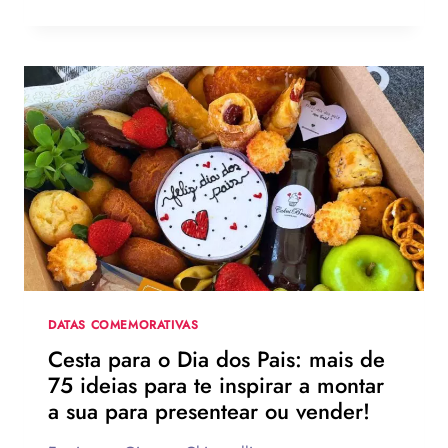
A
MELHOR
MENSAGEM
PARA
O
DIA
DOS
PAIS?
VEJA
130
FRASES
EMOCIONANTES
PARA
HOMENAGEAR
NA
DATA
DATAS COMEMORATIVAS
Cesta para o Dia dos Pais: mais de
75 ideias para te inspirar a montar
a sua para presentear ou vender!