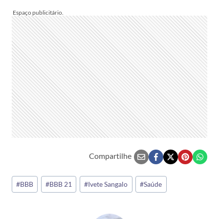
Compartilhe
Tags
#
BBB
#
BBB 21
#
Ivete Sangalo
#
Saúde
do
Post: