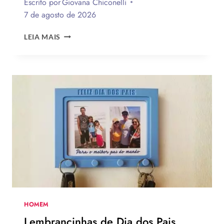
Escrito por
Giovana Chiconelli
7 de agosto de 2026
CESTA
LEIA MAIS
PARA
O
DIA
DOS
PAIS:
MAIS
DE
75
IDEIAS
PARA
TE
INSPIRAR
A
MONTAR
A
SUA
HOMEM
PARA
Lembrancinhas de Dia dos Pais
PRESENTEAR