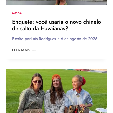
MODA
Enquete: você usaria o novo chinelo
de salto da Havaianas?
Escrito por
Laís Rodrigues
6 de agosto de 2026
ENQUETE:
LEIA MAIS
VOCÊ
USARIA
O
NOVO
CHINELO
DE
SALTO
DA
HAVAIANAS?