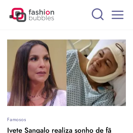
Pular
para
o
Conteúdo
Famosos
Ivete Sangalo realiza sonho de fã