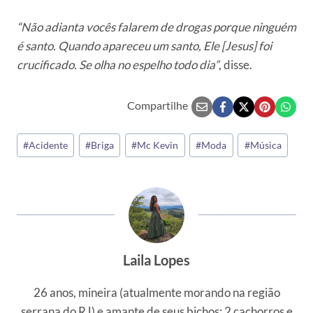
“Não adianta vocês falarem de drogas porque ninguém
é santo. Quando apareceu um santo, Ele [Jesus] foi
crucificado. Se olha no espelho todo dia”
, disse.
Compartilhe
Tags
#
Acidente
#
Briga
#
Mc Kevin
#
Moda
#
Música
do
Post:
Laila Lopes
26 anos, mineira (atualmente morando na região
serrana do RJ) e amante de seus bichos: 2 cachorros e