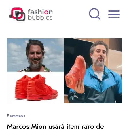
Pular
para
o
Conteúdo
Famosos
Marcos Mion usará item raro de