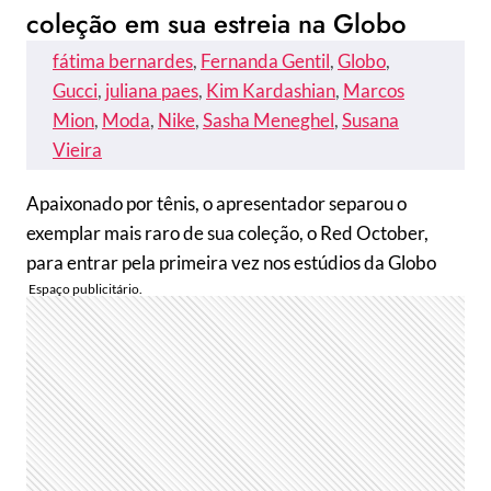
coleção em sua estreia na Globo
fátima bernardes
, 
Fernanda Gentil
, 
Globo
, 
Gucci
, 
juliana paes
, 
Kim Kardashian
, 
Marcos
Mion
, 
Moda
, 
Nike
, 
Sasha Meneghel
, 
Susana
Vieira
Apaixonado por tênis, o apresentador separou o
exemplar mais raro de sua coleção, o Red October,
para entrar pela primeira vez nos estúdios da Globo