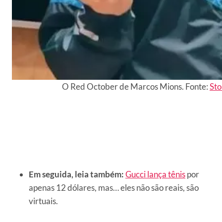
O Red October de Marcos Mions. Fonte:
Sto
Em seguida, leia também:
Gucci lança tênis
por
apenas 12 dólares, mas… eles não são reais, são
virtuais.