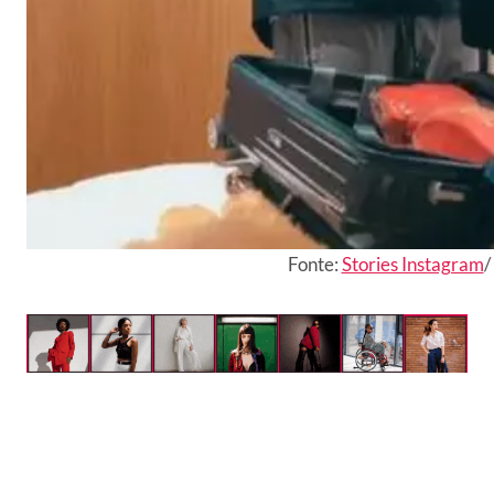
Fonte:
Stories Instagram
/