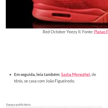
Red October Yeezy II. Fonte:
Platao 
Em seguida, leia também:
Sasha Meneghel
, de
tênis, se casa com João Figueiredo.