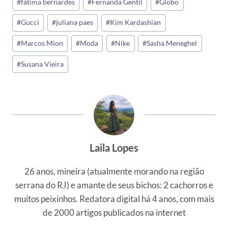
#
fátima bernardes
#
Fernanda Gentil
#
Globo
do
#
Gucci
#
juliana paes
#
Kim Kardashian
Post:
#
Marcos Mion
#
Moda
#
Nike
#
Sasha Meneghel
#
Susana Vieira
Laila Lopes
26 anos, mineira (atualmente morando na região
serrana do RJ) e amante de seus bichos: 2 cachorros e
muitos peixinhos. Redatora digital há 4 anos, com mais
de 2000 artigos publicados na internet