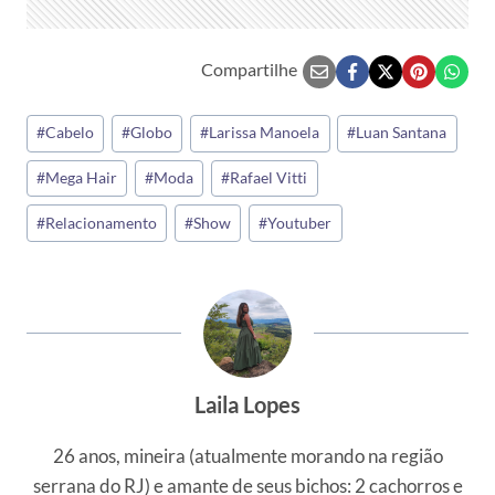
Compartilhe
Tags
#
Cabelo
#
Globo
#
Larissa Manoela
#
Luan Santana
do
#
Mega Hair
#
Moda
#
Rafael Vitti
Post:
#
Relacionamento
#
Show
#
Youtuber
Laila Lopes
26 anos, mineira (atualmente morando na região
serrana do RJ) e amante de seus bichos: 2 cachorros e