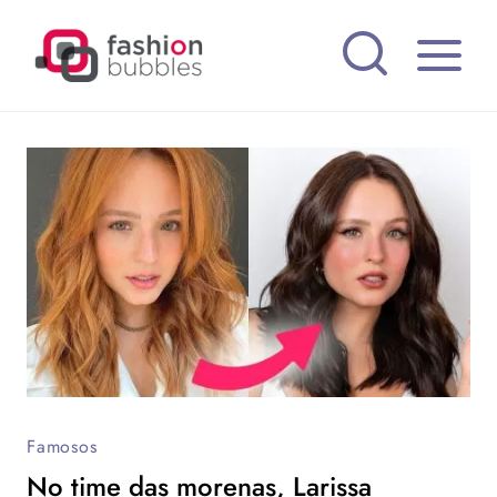
Pular
para
o
Conteúdo
Famosos
No time das morenas, Larissa