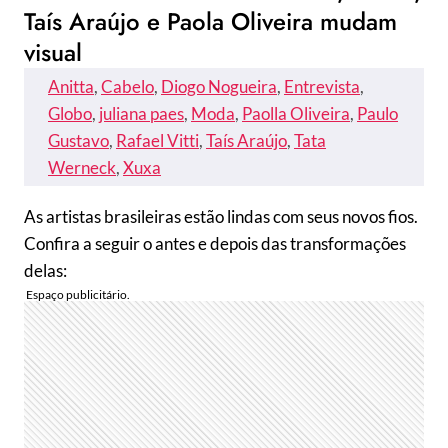
Taís Araújo e Paola Oliveira mudam
visual
Anitta
, 
Cabelo
, 
Diogo Nogueira
, 
Entrevista
, 
Globo
, 
juliana paes
, 
Moda
, 
Paolla Oliveira
, 
Paulo
Gustavo
, 
Rafael Vitti
, 
Taís Araújo
, 
Tata
Werneck
, 
Xuxa
As artistas brasileiras estão lindas com seus novos fios.
Confira a seguir o antes e depois das transformações
delas: