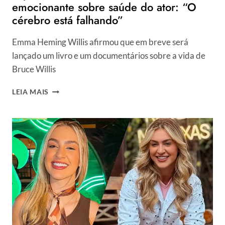
emocionante sobre saúde do ator: “O
cérebro está falhando”
Emma Heming Willis afirmou que em breve será
lançado um livro e um documentários sobre a vida de
Bruce Willis
ESPOSA
LEIA MAIS
DE
BRUCE
WILLIS
FAZ
RELATO
EMOCIONANTE
SOBRE
SAÚDE
DO
ATOR:
“O
CÉREBRO