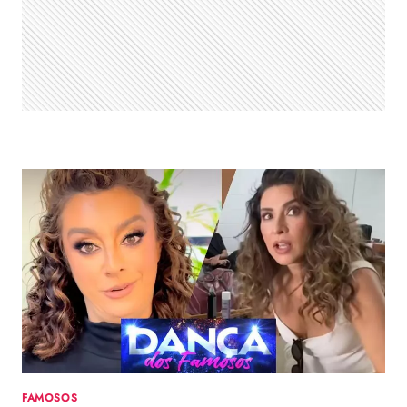
NOVO
AFFAIR
DE
ZÉ
FELIPE
FAMOSOS