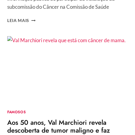
subcomissão do Câncer na Comissão de Saúde
DAMARES
LEIA MAIS
ALVES
REVELA
COMO
FORAM
OS
DIAS
APÓS
CIRURGIA
DE
CÂNCER
DE
MAMA:
“DIAGNÓSTICO
FOI
FAMOSOS
FUNDAMENTAL”
Aos 50 anos, Val Marchiori revela
descoberta de tumor maligno e faz