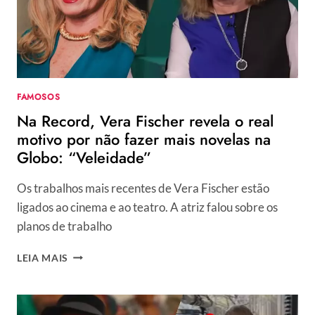
34
ANOS
COM
FESTÃO
NO
RIO
FAMOSOS
DE
Na Record, Vera Fischer revela o real
JANEIRO
motivo por não fazer mais novelas na
Globo: “Veleidade”
Os trabalhos mais recentes de Vera Fischer estão
ligados ao cinema e ao teatro. A atriz falou sobre os
planos de trabalho
NA
LEIA MAIS
RECORD,
VERA
FISCHER
REVELA