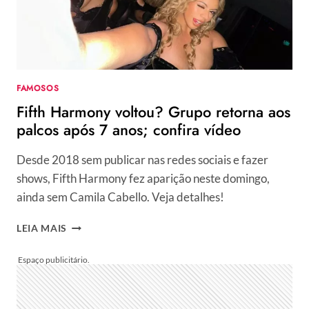
REDES:
“CHEIO
DE
FILHO
FORA
DO
FAMOSOS
CASAMENTO”
Fifth Harmony voltou? Grupo retorna aos
palcos após 7 anos; confira vídeo
Desde 2018 sem publicar nas redes sociais e fazer
shows, Fifth Harmony fez aparição neste domingo,
ainda sem Camila Cabello. Veja detalhes!
FIFTH
LEIA MAIS
HARMONY
VOLTOU?
GRUPO
RETORNA
AOS