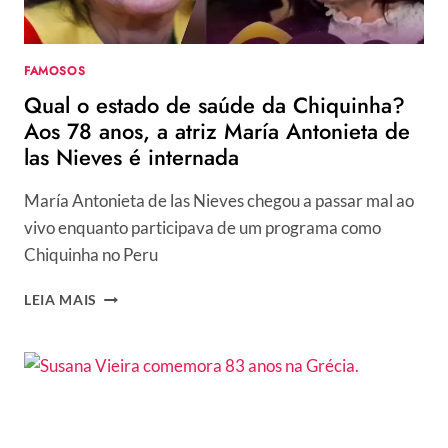
PEITO
MURCHOU”
FAMOSOS
Qual o estado de saúde da Chiquinha?
Aos 78 anos, a atriz María Antonieta de
las Nieves é internada
María Antonieta de las Nieves chegou a passar mal ao
vivo enquanto participava de um programa como
Chiquinha no Peru
QUAL
LEIA MAIS
O
ESTADO
DE
SAÚDE
DA
CHIQUINHA?
AOS