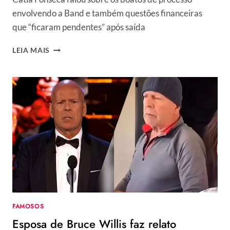
envolvendo a Band e também questões financeiras
que “ficaram pendentes” após saída
CATIA
LEIA MAIS
FONSECA
VERSUS
BAND:
POSSÍVEL
PROCESSO
DEVE
COBRAR
ATÉ
R$
1
MILHÃO
DE
RESPONSÁVEL
FAMOSOS
Esposa de Bruce Willis faz relato