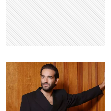
PALCOS
APÓS
7
ANOS;
CONFIRA
VÍDEO