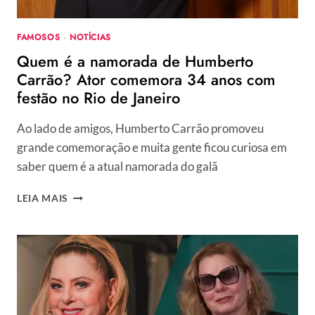
FAMOSOS
·
NOTÍCIAS
Quem é a namorada de Humberto
Carrão? Ator comemora 34 anos com
festão no Rio de Janeiro
Ao lado de amigos, Humberto Carrão promoveu
grande comemoração e muita gente ficou curiosa em
saber quem é a atual namorada do galã
QUEM
LEIA MAIS
É
A
NAMORADA
DE
HUMBERTO
CARRÃO?
ATOR
COMEMORA