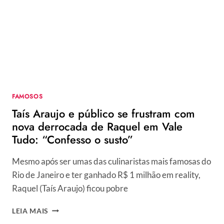
DE
ZÉ
FELIPE
E
PEGA
TODOS
DE
SURPRESA
FAMOSOS
Taís Araujo e público se frustram com
nova derrocada de Raquel em Vale
Tudo: “Confesso o susto”
Mesmo após ser umas das culinaristas mais famosas do
Rio de Janeiro e ter ganhado R$ 1 milhão em reality,
Raquel (Taís Araujo) ficou pobre
TAÍS
LEIA MAIS
ARAUJO