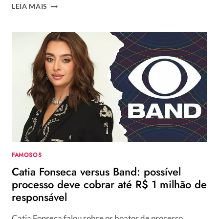
ANA
LEIA MAIS
PAULA
ARÓSIO
SURGE
NA
GLOBO
DE
CABEÇA
RASPADA
E
SURPREENDE
PÚBLICO
FAMOSOS
Catia Fonseca versus Band: possível
processo deve cobrar até R$ 1 milhão de
responsável
Catia Fonseca falou sobre os boatos de processo