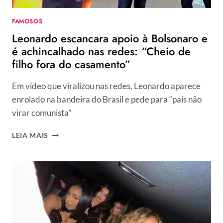
FAMOSOS
Leonardo escancara apoio à Bolsonaro e
é achincalhado nas redes: “Cheio de
filho fora do casamento”
Em vídeo que viralizou nas redes, Leonardo aparece
enrolado na bandeira do Brasil e pede para “país não
virar comunista”
LEONARDO
LEIA MAIS
ESCANCARA
APOIO
À
BOLSONARO
E
É
ACHINCALHADO
NAS