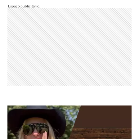
E
PÚBLICO
SE
FRUSTRAM
COM
NOVA
DERROCADA
DE
RAQUEL
EM
VALE
TUDO:
“CONFESSO
O
SUSTO”