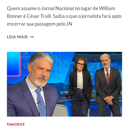
Quem assume o Jornal Nacional no lugar de William
Bonner é César Tralli. Saiba o que o jornalista fará após
encerrar sua passagem pelo JN
QUAL
LEIA MAIS
A
DATA
DA
SAÍDA
DO
WILLIAM
BONNER
DO
JN?
SAIBA
QUANDO
SERÁ
O
ÚLTIMO
FAMOSOS
“BOA