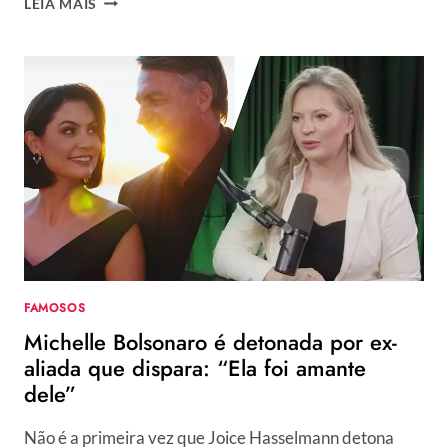
LEIA MAIS
DE
JESUS
REVELA
DOENÇA
E
MOTIVO
DO
USO
DE
CADEIRAS
DE
RODAS:
“NÃO
AGUENTAVA
FAMOSOS
MAIS
Michelle Bolsonaro é detonada por ex-
DE
DOR”
aliada que dispara: “Ela foi amante
dele”
Não é a primeira vez que Joice Hasselmann detona