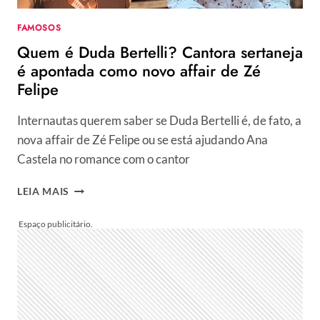
ESTÁ
FALHANDO”
FAMOSOS
Quem é Duda Bertelli? Cantora sertaneja
é apontada como novo affair de Zé
Felipe
Internautas querem saber se Duda Bertelli é, de fato, a
nova affair de Zé Felipe ou se está ajudando Ana
Castela no romance com o cantor
QUEM
LEIA MAIS
É
DUDA
BERTELLI?
CANTORA
SERTANEJA
É
APONTADA
COMO