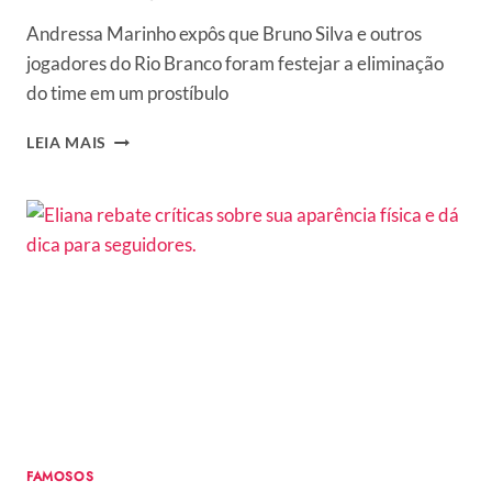
Andressa Marinho expôs que Bruno Silva e outros
jogadores do Rio Branco foram festejar a eliminação
do time em um prostíbulo
QUEM
LEIA MAIS
É
BRUNO
SILVA?
JOGADOR
QUE
SOFREU
COM
AMPUTAÇÃO
GENITAL
É
ACUSADO
DE
TRAIR
E
FAMOSOS
AGREDIR