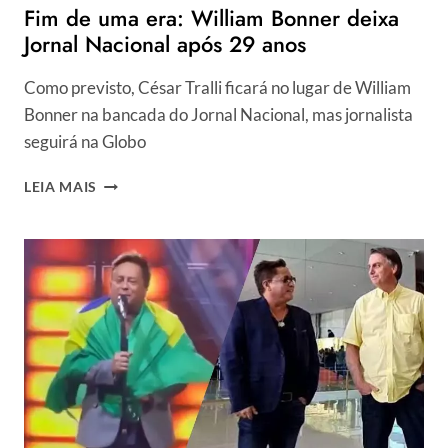
Fim de uma era: William Bonner deixa
NOITE”
DO
Jornal Nacional após 29 anos
JORNALISTA
Como previsto, César Tralli ficará no lugar de William
Bonner na bancada do Jornal Nacional, mas jornalista
seguirá na Globo
FIM
LEIA MAIS
DE
UMA
ERA:
WILLIAM
BONNER
DEIXA
JORNAL
NACIONAL
APÓS
29
ANOS