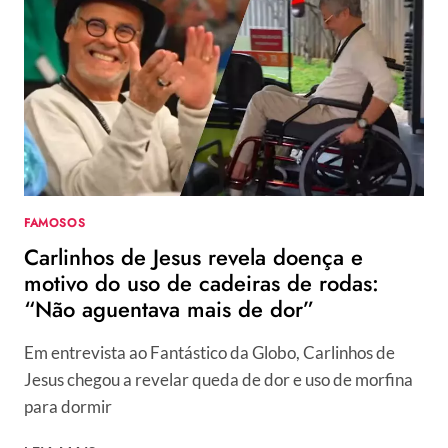
O
REAL
MOTIVO
POR
NÃO
FAZER
MAIS
NOVELAS
NA
GLOBO:
FAMOSOS
“VELEIDADE”
Carlinhos de Jesus revela doença e
motivo do uso de cadeiras de rodas:
“Não aguentava mais de dor”
Em entrevista ao Fantástico da Globo, Carlinhos de
Jesus chegou a revelar queda de dor e uso de morfina
para dormir
CARLINHOS