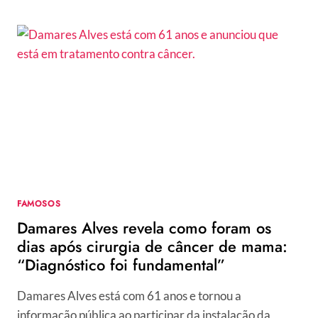
REVELA
O
PORQUÊ
PAROU
DE
SEGUIR
RODRIGO
FARO
NAS
REDES:
“TOMEI
UM
GOLPE”
FAMOSOS
Damares Alves revela como foram os
dias após cirurgia de câncer de mama:
“Diagnóstico foi fundamental”
Damares Alves está com 61 anos e tornou a
informação pública ao participar da instalação da