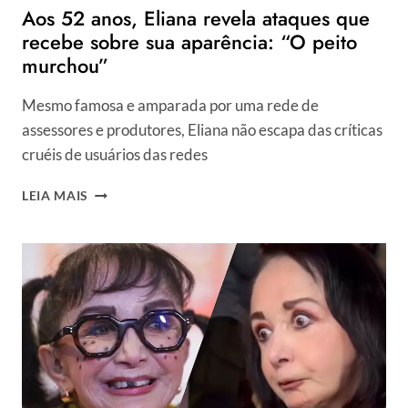
Aos 52 anos, Eliana revela ataques que
ESPOSA
recebe sobre sua aparência: “O peito
murchou”
Mesmo famosa e amparada por uma rede de
assessores e produtores, Eliana não escapa das críticas
cruéis de usuários das redes
AOS
LEIA MAIS
52
ANOS,
ELIANA
REVELA
ATAQUES
QUE
RECEBE
SOBRE
SUA
APARÊNCIA:
“O