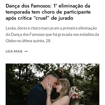
Dança dos Famosos: 1ª eliminação da
temporada tem choro de participante
após crítica “cruel” de jurado
Lesão, dores e choro marcaram a primeira eliminação
do Dança dos Famosos que foi gravada nos estúdios da
Globo na última quinta, 28
DANÇA
LEIA MAIS
DOS
FAMOSOS:
1ª
ELIMINAÇÃO
DA
TEMPORADA
TEM
CHORO
DE
PARTICIPANTE
APÓS