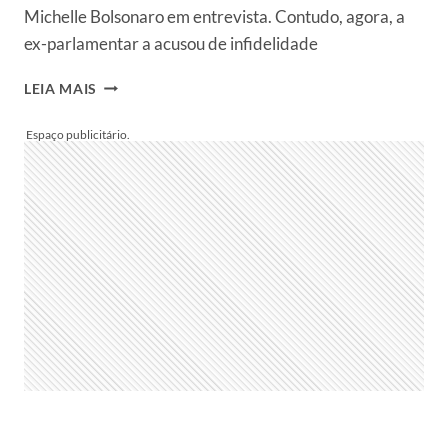
Michelle Bolsonaro em entrevista. Contudo, agora, a
ex-parlamentar a acusou de infidelidade
MICHELLE
LEIA MAIS
BOLSONARO
É
DETONADA
POR
EX-
ALIADA
QUE
DISPARA:
“ELA
FOI
AMANTE
DELE”