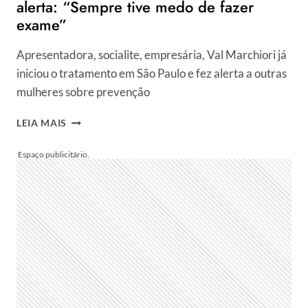
alerta: “Sempre tive medo de fazer
exame”
Apresentadora, socialite, empresária, Val Marchiori já
iniciou o tratamento em São Paulo e fez alerta a outras
mulheres sobre prevenção
AOS
LEIA MAIS
50
ANOS,
VAL
MARCHIORI
REVELA
DESCOBERTA
DE
TUMOR
MALIGNO
E
FAZ
ALERTA:
“SEMPRE