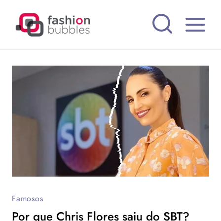
Pular
para
o
Conteúdo
Famosos
Por que Chris Flores saiu do SBT?