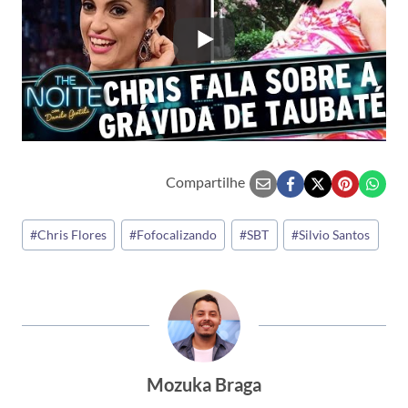
Compartilhe
Tags
#
Chris Flores
#
Fofocalizando
#
SBT
#
Silvio Santos
do
Post:
Mozuka Braga