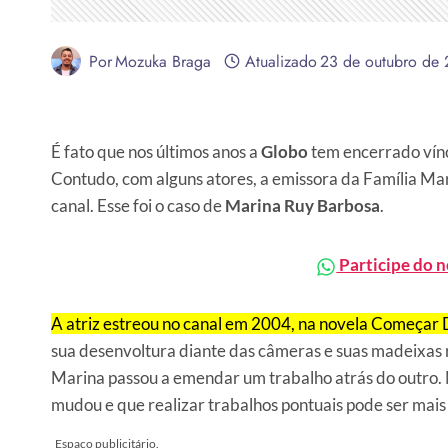
Por
Mozuka Braga
Atualizado
23 de outubro de
É fato que nos últimos anos a
Globo
tem encerrado víncu
Contudo, com alguns atores, a emissora da Família Ma
canal. Esse foi o caso de
Marina Ruy Barbosa
.
Participe do 
A atriz estreou no canal em 2004, na novela Começar
sua desenvoltura diante das câmeras e suas madeixas 
Marina passou a emendar um trabalho atrás do outro. 
mudou e que realizar trabalhos pontuais pode ser mais