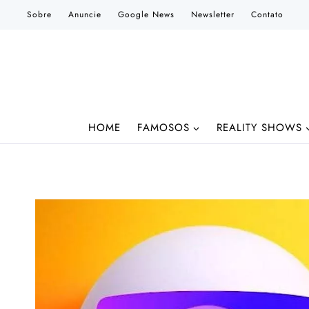
Pular
Sobre
Anuncie
Google News
Newsletter
Contato
para
o
Conteúdo
HOME
FAMOSOS
REALITY SHOWS