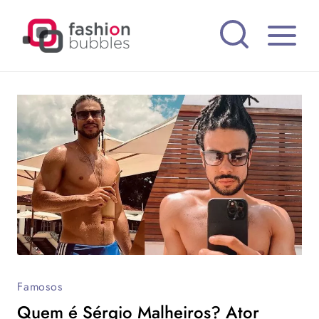
Pular
para
o
Conteúdo
Famosos
Quem é Sérgio Malheiros? Ator