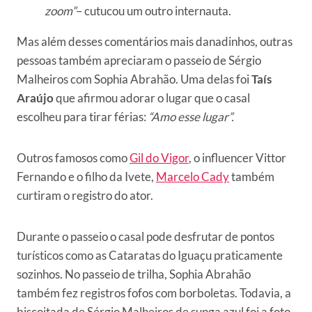
zoom”
– cutucou um outro internauta.
Mas além desses comentários mais danadinhos, outras
pessoas também apreciaram o passeio de Sérgio
Malheiros com Sophia Abrahão. Uma delas foi
Taís
Araújo
que afirmou adorar o lugar que o casal
escolheu para tirar férias:
“Amo esse lugar”.
Outros famosos como
Gil do Vigor
, o influencer Vittor
Fernando e o filho da Ivete,
Marcelo Cady
também
curtiram o registro do ator.
Durante o passeio o casal pode desfrutar de pontos
turísticos como as Cataratas do Iguaçu praticamente
sozinhos. No passeio de trilha, Sophia Abrahão
também fez registros fofos com borboletas. Todavia, a
biscoitada de Sérgio Malheiros de sunga azul foi a foto