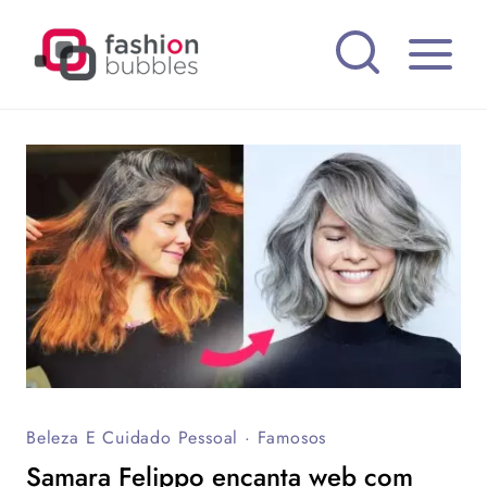
Pular
para
o
Conteúdo
Beleza E Cuidado Pessoal
·
Famosos
Samara Felippo encanta web com