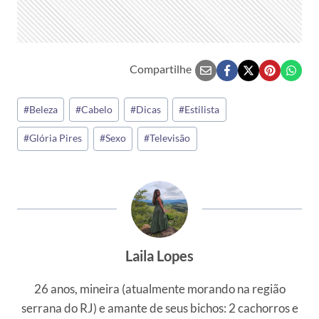
Compartilhe
Tags
#
Beleza
#
Cabelo
#
Dicas
#
Estilista
do
#
Glória Pires
#
Sexo
#
Televisão
Post:
Laila Lopes
26 anos, mineira (atualmente morando na região
serrana do RJ) e amante de seus bichos: 2 cachorros e