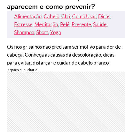
aparecem e como prevenir?
Alimentação
, 
Cabelo
, 
Chá
, 
Como Usar
, 
Dicas
, 
Estresse
, 
Meditação
, 
Pelé
, 
Presente
, 
Saúde
, 
Shampoo
, 
Short
, 
Yoga
Os fios grisalhos não precisam ser motivo para dor de
cabeça. Conheça as causas da descoloração, dicas
para evitar, disfarçar e cuidar de cabelo branco