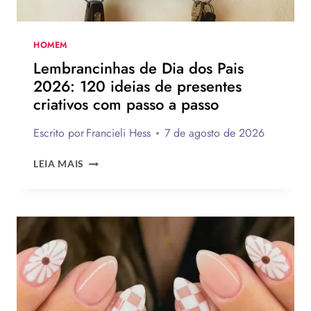
MONTAR
A
SUA
HOMEM
PARA
Lembrancinhas de Dia dos Pais
PRESENTEAR
2026: 120 ideias de presentes
OU
criativos com passo a passo
VENDER!
Escrito por
Francieli Hess
7 de agosto de 2026
LEMBRANCINHAS
LEIA MAIS
DE
DIA
DOS
PAIS
2026:
120
IDEIAS
DE
PRESENTES
CRIATIVOS