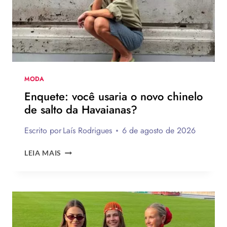
MODA
Enquete: você usaria o novo chinelo
de salto da Havaianas?
Escrito por
Laís Rodrigues
6 de agosto de 2026
ENQUETE:
LEIA MAIS
VOCÊ
USARIA
O
NOVO
CHINELO
DE
SALTO