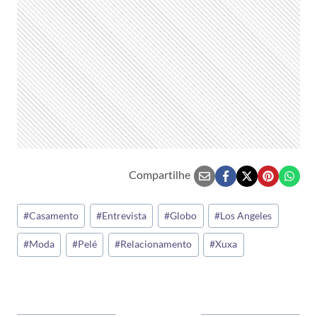
Compartilhe
Tags
#
Casamento
#
Entrevista
#
Globo
#
Los Angeles
do
#
Moda
#
Pelé
#
Relacionamento
#
Xuxa
Post: