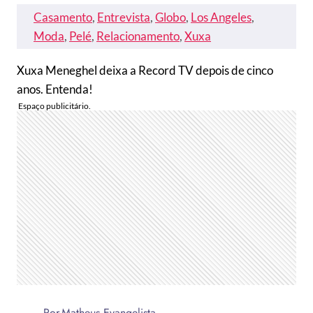
Casamento
, 
Entrevista
, 
Globo
, 
Los Angeles
, 
Moda
, 
Pelé
, 
Relacionamento
, 
Xuxa
Xuxa Meneghel deixa a Record TV depois de cinco
anos. Entenda!
Por
Matheus Evangelista