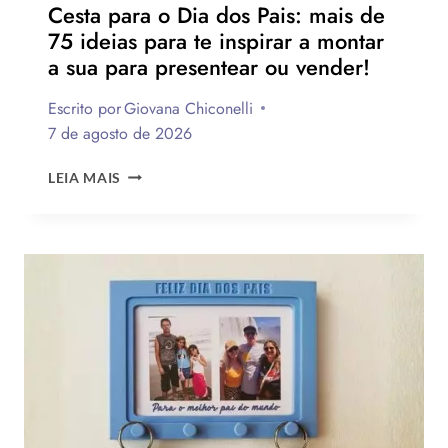
Cesta para o Dia dos Pais: mais de
75 ideias para te inspirar a montar
a sua para presentear ou vender!
Escrito por
Giovana Chiconelli
7 de agosto de 2026
CESTA
LEIA MAIS
PARA
O
DIA
DOS
PAIS:
MAIS
DE
75
IDEIAS
PARA
TE
INSPIRAR
A