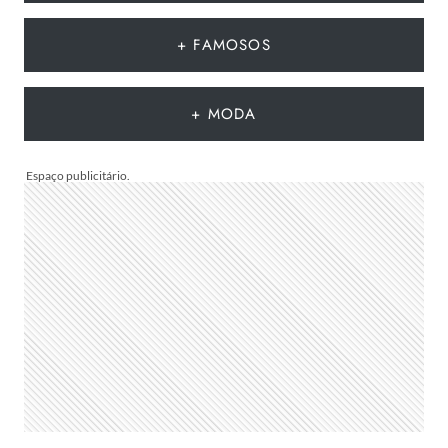
VERÃO
EUROPEU
+ FAMOSOS
2026
QUE
DEVEM
+ MODA
CHEGAR
AO
BRASIL
NA
PRÓXIMA
TEMPORADA