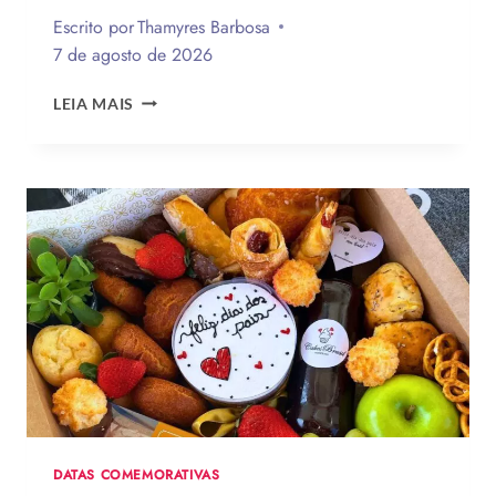
Escrito por
Thamyres Barbosa
7 de agosto de 2026
QUAL
LEIA MAIS
A
MELHOR
MENSAGEM
PARA
O
DIA
DOS
PAIS?
VEJA
130
FRASES
EMOCIONANTES
PARA
HOMENAGEAR
NA
DATA
DATAS COMEMORATIVAS