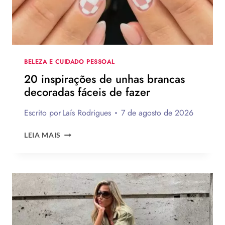
COM
PASSO
A
PASSO
BELEZA E CUIDADO PESSOAL
20 inspirações de unhas brancas
decoradas fáceis de fazer
Escrito por
Laís Rodrigues
7 de agosto de 2026
20
LEIA MAIS
INSPIRAÇÕES
DE
UNHAS
BRANCAS
DECORADAS
FÁCEIS
DE
FAZER