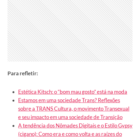
Para refletir:
Estética Kitsch: o “bom mau gosto” está na moda
Estamos em uma sociedade Trans? Reflexões
sobre a TRANS Cultura, o movimento Transexual
e seu impacto em uma sociedade de Transição
A tendência dos Nômades Digitais e o Estilo Gypsy
(cigano): Como era e como volta e as raízes do