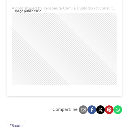
A post shared by Terapeuta Camila Custódio (@consultorioemocional)
Compartilhe
Tags
#
Saúde