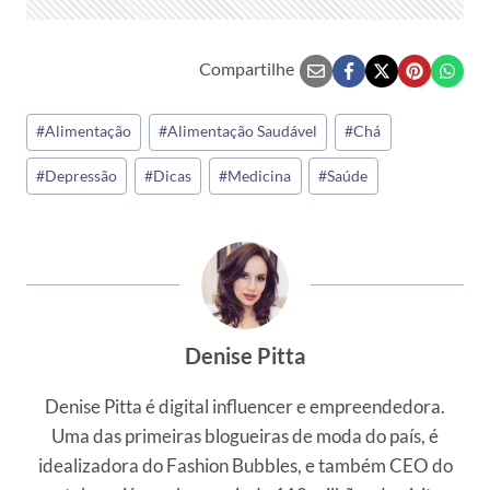
Compartilhe
Tags
#
Alimentação
#
Alimentação Saudável
#
Chá
do
#
Depressão
#
Dicas
#
Medicina
#
Saúde
Post:
Denise Pitta
Denise Pitta é digital influencer e empreendedora.
Uma das primeiras blogueiras de moda do país, é
idealizadora do Fashion Bubbles, e também CEO do