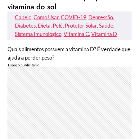
vitamina do sol
Cabelo
, 
Como Usar
, 
COVID-19
, 
Depressão
, 
Diabetes
, 
Dieta
, 
Pelé
, 
Protetor Solar
, 
Saúde
, 
Sistema Imunológico
, 
Vitamina C
, 
Vitamina D
Quais alimentos possuem a vitamina D? É verdade que
ajuda a perder peso?