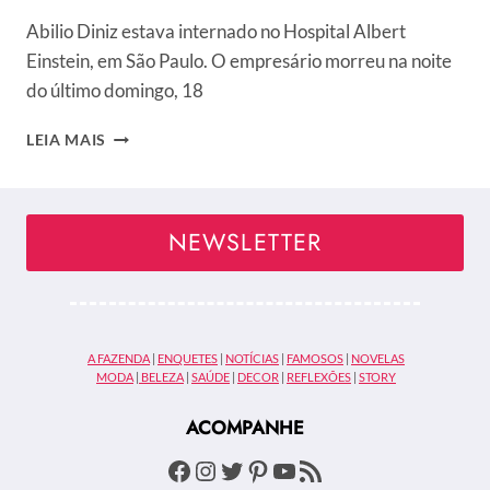
Abilio Diniz estava internado no Hospital Albert
Einstein, em São Paulo. O empresário morreu na noite
do último domingo, 18
O
LEIA MAIS
QUE
CAUSOU
A
MORTE
NEWSLETTER
DE
ABILIO
DINIZ?
FAMOSOS
LAMENTAM
A FAZENDA
|
ENQUETES
|
NOTÍCIAS
|
FAMOSOS
|
NOVELAS
A
MODA
|
BELEZA
|
SAÚDE
|
DECOR
|
REFLEXÕES
|
STORY
MORTE
DO
ACOMPANHE
EMPRESÁRIO
AOS
Facebook
Instagram
Twitter
Pinterest
Youtube
Feed RSS
87