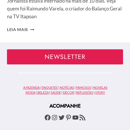
Jornalista estava internado há mais de 10 dias. Veja
quem foi Raimundo Varela, o criador do Balanço Geral
na TV Itapoan
MORRE
LEIA MAIS
RAIMUNDO
VARELA,
CRIADOR
DO
NEWSLETTER
BALANÇO
GERAL,
AOS
75
ANOS
A FAZENDA
|
ENQUETES
|
NOTÍCIAS
|
FAMOSOS
|
NOVELAS
MODA
|
BELEZA
|
SAÚDE
|
DECOR
|
REFLEXÕES
|
STORY
ACOMPANHE
Facebook
Instagram
Twitter
Pinterest
Youtube
Feed RSS