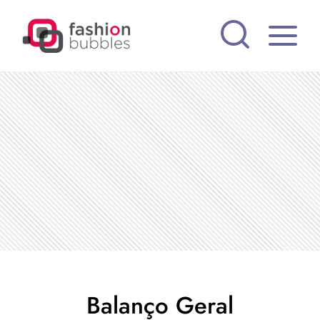
Pular
para
o
Conteúdo
Balanço Geral