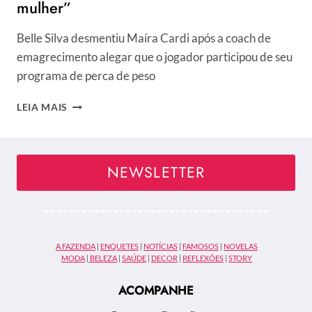
mulher”
Belle Silva desmentiu Maíra Cardi após a coach de
emagrecimento alegar que o jogador participou de seu
programa de perca de peso
BELLE
LEIA MAIS
SILVA
ABRE
O
JOGO
NEWSLETTER
E
DESMENTIU
MAÍRA
CARDI
SOBRE
A FAZENDA
|
ENQUETES
|
NOTÍCIAS
|
FAMOSOS
|
NOVELAS
POLÊMICA
MODA
|
BELEZA
|
SAÚDE
|
DECOR
|
REFLEXÕES
|
STORY
COM
MARIDO:
ACOMPANHE
“NUNCA
FEZ