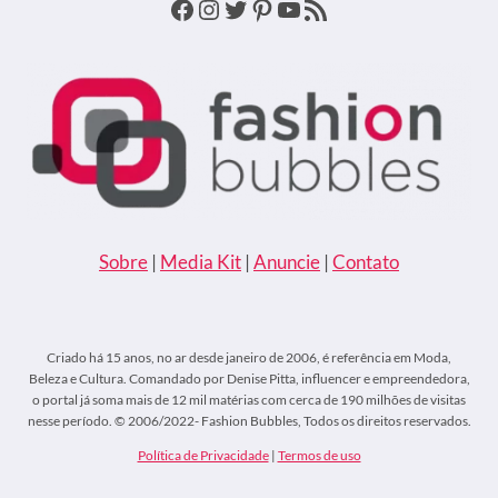
Facebook
Instagram
Twitter
Pinterest
Youtube
Feed RSS
NADA
COM
ESSA
MULHER”
Sobre
|
Media Kit
|
Anuncie
|
Contato
Criado há 15 anos, no ar desde janeiro de 2006, é referência em Moda,
Beleza e Cultura. Comandado por Denise Pitta, influencer e empreendedora,
o portal já soma mais de 12 mil matérias com cerca de 190 milhões de visitas
nesse período. © 2006/2022- Fashion Bubbles, Todos os direitos reservados.
Política de Privacidade
|
Termos de uso