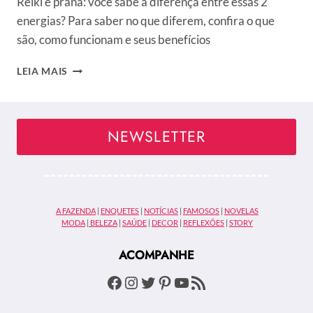
Reiki e prana: você sabe a diferença entre essas 2
energias? Para saber no que diferem, confira o que
são, como funcionam e seus benefícios
REIKI
LEIA MAIS
OU
PRANA?
ENTENDA
AS
NEWSLETTER
ENERGIAS
DE
CURA
E
SUAS
A FAZENDA
|
ENQUETES
|
NOTÍCIAS
|
FAMOSOS
|
NOVELAS
PRINCIPAIS
MODA
|
BELEZA
|
SAÚDE
|
DECOR
|
REFLEXÕES
|
STORY
DIFERENÇAS
ACOMPANHE
Facebook
Instagram
Twitter
Pinterest
Youtube
Feed RSS