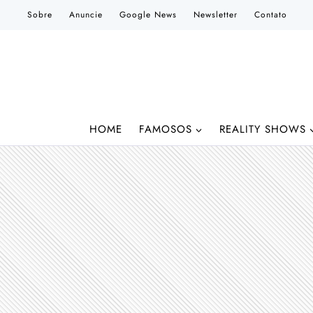
Pular
Sobre
Anuncie
Google News
Newsletter
Contato
para
o
Conteúdo
HOME
FAMOSOS
REALITY SHOWS