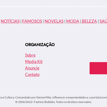
|
NOTÍCIAS
|
FAMOSOS
|
NOVELAS
|
MODA
|
BELEZA
|
SA
ORGANIZAÇÃO
Sobre
Media Kit
Anuncie
Contato
za e Cultura. Comandado por Denise Pitta, influencer e empreendedora, o portal já soma
© 2006/2022- Fashion Bubbles, Todos os direitos reservados.