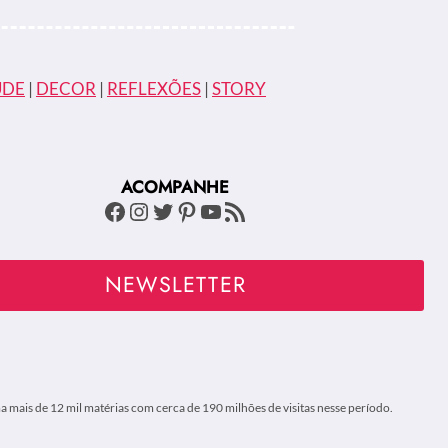
ÚDE
|
DECOR
|
REFLEXÕES
|
STORY
ACOMPANHE
Facebook
Instagram
Twitter
Pinterest
Youtube
Feed RSS
NEWSLETTER
 mais de 12 mil matérias com cerca de 190 milhões de visitas nesse período.