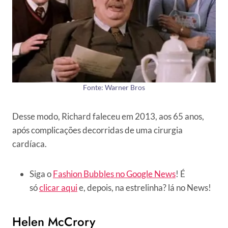
Fonte: Warner Bros
Desse modo, Richard faleceu em 2013, aos 65 anos,
após complicações decorridas de uma cirurgia
cardíaca.
Siga o
Fashion Bubbles no Google News
! É
só
clicar aqui
e, depois, na estrelinha? lá no News!
Helen McCrory