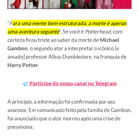
“
P
ara uma mente bem estruturada, a morte é apenas
uma aventura seguinte
“. Se você é
Potterhead
, com
certeza ficou triste ao saber da morte de
Michael
Gambon
, o segundo ator a interpretar o icônico [e
amado] professor Albus Dumbledore, na franquia de
Harry Potter
.
Participe do nosso canal no Telegram
A princípio, a informação foi confirmada por seu
assessor. Em comunicado feito pela família de Gambon,
foi anunciado que o ator morreu após uma crise de
pneumonia.