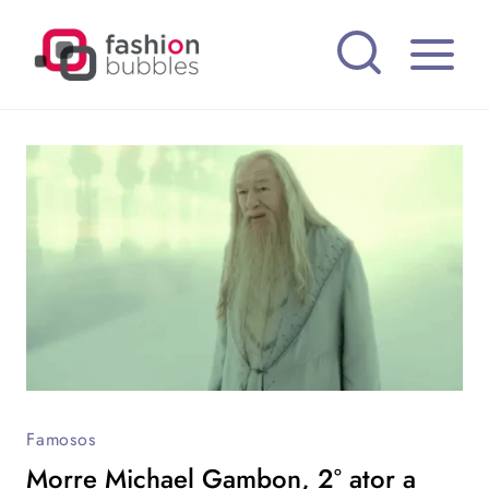
Pular
para
o
Conteúdo
Famosos
Morre Michael Gambon, 2° ator a