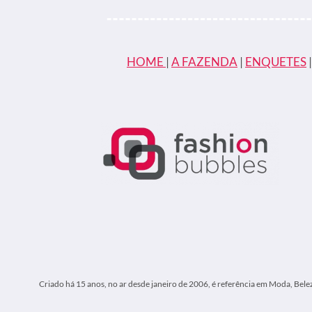
COM
ATOR
DE
“ELITE”
EM
HOME
|
A FAZENDA
|
ENQUETES
FESTA;
VEJA
O
VÍDEO
Criado há 15 anos, no ar desde janeiro de 2006, é referência em Moda, Bele