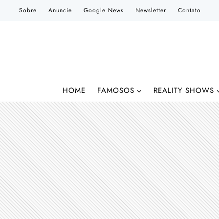
Pular
Sobre
Anuncie
Google News
Newsletter
Contato
para
o
Conteúdo
HOME
FAMOSOS
REALITY SHOWS