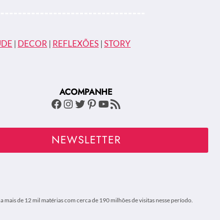
ÚDE
|
DECOR
|
REFLEXÕES
|
STORY
ACOMPANHE
Facebook
Instagram
Twitter
Pinterest
Youtube
Feed RSS
NEWSLETTER
 mais de 12 mil matérias com cerca de 190 milhões de visitas nesse período.