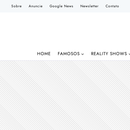
Pular
Sobre
Anuncie
Google News
Newsletter
Contato
para
o
Conteúdo
HOME
FAMOSOS
REALITY SHOWS