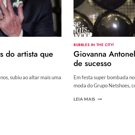
BUBBLES IN THE CITY!
 do artista que
Giovanna Antonel
de sucesso
nos, subiu ao altar mais uma
Em festa super bombada no M
moda do Grupo Netshoes, c
GIOVANNA
LEIA MAIS
ANTONELLI
E
ZATTINI
COMEMORAM
PARCERIA