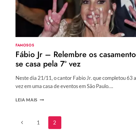
FAMOSOS
Fábio Jr – Relembre os casamentos
se casa pela 7º vez
Neste dia 21/11, o cantor Fabio Jr. que completou 63 a
vez em uma casa de eventos em São Paulo….
FÁBIO
LEIA MAIS
JR
–
RELEMBRE
Navegação
Página
1
2
OS
da
CASAMENTOS
Anterior