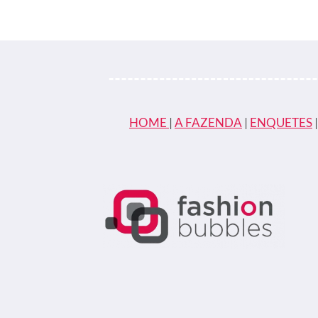
DO
Página
ARTISTA
QUE
SE
CASA
PELA
7º
VEZ
HOME
|
A FAZENDA
|
ENQUETES