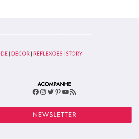
ÚDE
|
DECOR
|
REFLEXÕES
|
STORY
ACOMPANHE
Facebook
Instagram
Twitter
Pinterest
Youtube
Feed RSS
NEWSLETTER