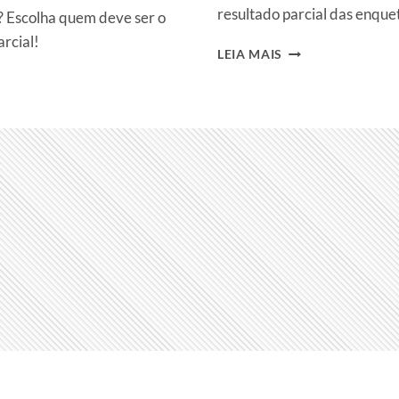
resultado parcial das enque
 Escolha quem deve ser o
rcial!
QUEM
LEIA MAIS
SAI
NO
OITAVO
PAREDÃO
DO
BBB
24?
ENQUETES
MOSTRAM
BROTHER
COM
RECORDE
DE
REJEIÇÃO