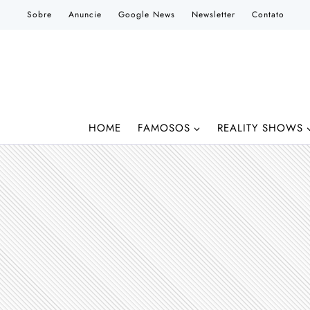
Pular
Sobre
Anuncie
Google News
Newsletter
Contato
para
o
Conteúdo
HOME
FAMOSOS
REALITY SHOWS