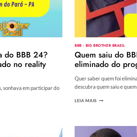
BBB - BIG BROTHER BRASIL
ca do BBB 24?
Quem saiu do BBB
do no reality
eliminado do pro
Quer saber quem foi elimin
descubra quem saiu e quem 
s, sonhava em participar do
QUEM
LEIA MAIS
SAIU
DO
BBB
24
HOJE,