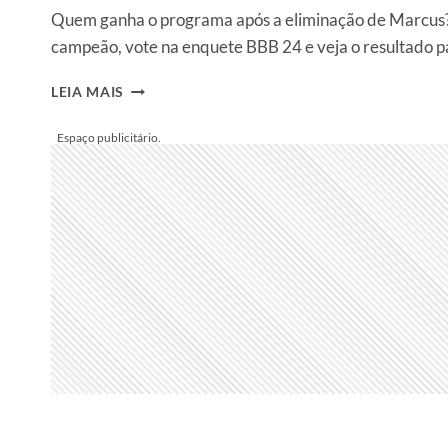
Quem ganha o programa após a eliminação de Marcus?
campeão, vote na enquete BBB 24 e veja o resultado pa
ENQUETE
LEIA MAIS
BBB
24:
APÓS
A
ELIMINAÇÃO
DE
MARCUS,
QUEM
É
O
PARTICIPANTE
FAVORITO
PARA
GANHAR
O
REALITY?