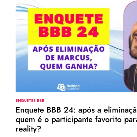
PIPOCA
DO
BBB
24?
TUDO
SOBRE
O
PARTICIPANTE
CONFIRMADO
NO
REALITY
SHOW
ENQUETES BBB
Enquete BBB 24: após a eliminaç
quem é o participante favorito pa
reality?