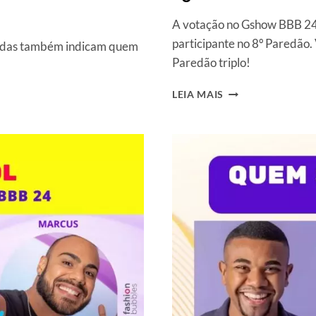
A votação no Gshow BBB 24 j
participante no 8º Paredão.
zadas também indicam quem
Paredão triplo!
VOTAÇÃO
LEIA MAIS
GSHOW
+
ENQUETE
BBB
24:
COMO
VOTAR
AGORA
NO
8°
PAREDÃO?