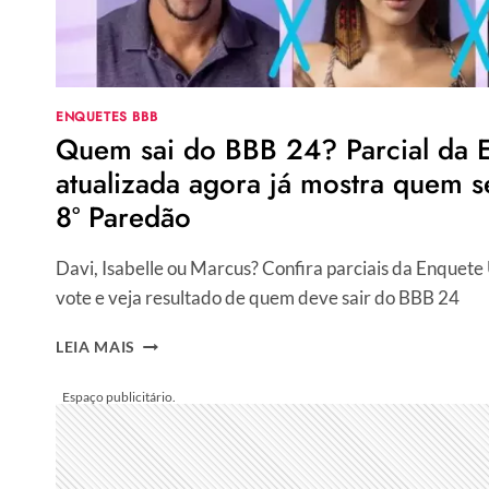
8º
PAREDÃO
ENQUETES BBB
Quem sai do BBB 24? Parcial da
atualizada agora já mostra quem s
8º Paredão
Davi, Isabelle ou Marcus? Confira parciais da Enque
vote e veja resultado de quem deve sair do BBB 24
QUEM
LEIA MAIS
SAI
DO
BBB
24?
PARCIAL
DA