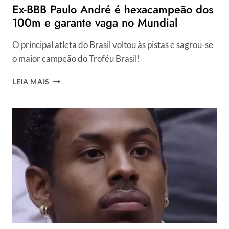
Ex-BBB Paulo André é hexacampeão dos
100m e garante vaga no Mundial
O principal atleta do Brasil voltou às pistas e sagrou-se
o maior campeão do Troféu Brasil!
EX-
LEIA MAIS
BBB
PAULO
ANDRÉ
É
HEXACAMPEÃO
DOS
100M
E
GARANTE
VAGA
NO
MUNDIAL