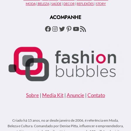
REDES
MODA
|
BELEZA
|
SAÚDE
|
DECOR
|
REFLEXÕES
|
STORY
SOCIAIS:
“FICARIA
ACOMPANHE
SURPRESO
SE
Facebook
Instagram
Twitter
Pinterest
Youtube
Feed RSS
TIVESSE
UMA
MULTIDÃO”
Sobre
|
Media Kit
|
Anuncie
|
Contato
Criado há 15 anos, no ar desde janeiro de 2006, é referência em Moda,
Beleza e Cultura. Comandado por Denise Pitta, influencer e empreendedora,