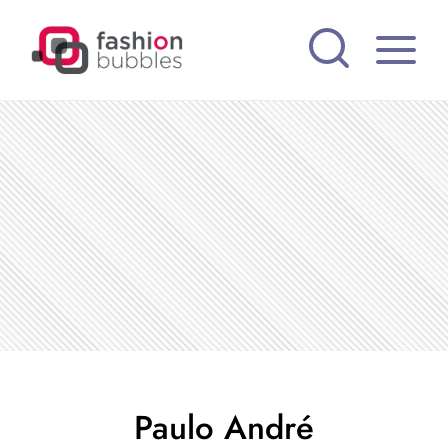
Pular
para
o
Conteúdo
Paulo André