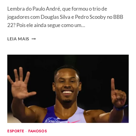
Lembra do Paulo André, que formou o trio de
jogadores com Douglas Silva e Pedro Scooby no BBB
22? Pois ele ainda segue como um…
PAULO
LEIA MAIS
ANDRÉ,
EX-
BBB
E
EX-
AFFAIR
DE
JADE
PICON,
ASSUME
NAMORO
COM
THAYS
ANDREATA
ESPORTE
·
FAMOSOS