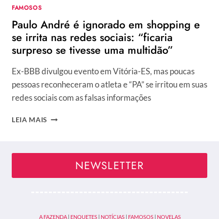
FAMOSOS
Paulo André é ignorado em shopping e
se irrita nas redes sociais: “ficaria
surpreso se tivesse uma multidão”
Ex-BBB divulgou evento em Vitória-ES, mas poucas
pessoas reconheceram o atleta e “PA” se irritou em suas
redes sociais com as falsas informações
PAULO
LEIA MAIS
ANDRÉ
É
IGNORADO
EM
NEWSLETTER
SHOPPING
E
SE
IRRITA
NAS
A FAZENDA
|
ENQUETES
|
NOTÍCIAS
|
FAMOSOS
|
NOVELAS